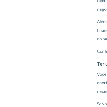
també
negó
Além 
finan
do pa
Confi
Ter 
Você 
oport
neces
Se vo