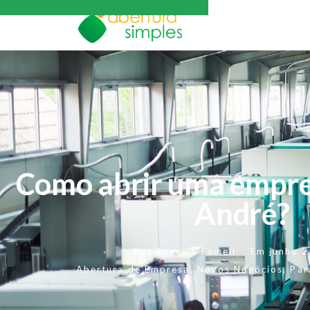
Como abrir uma empre
André?
Por
Rogerio Fameli
Em
junho 
Abertura de Empresa
,
Novos Negócios
,
Par