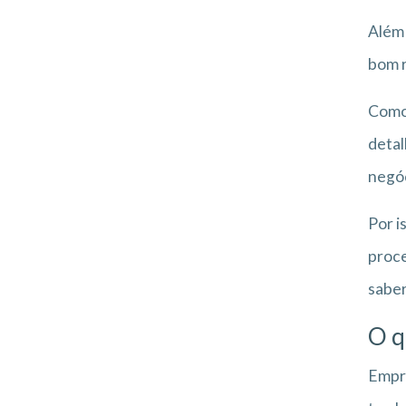
Além 
bom r
Como 
detal
negóc
Por i
proce
saber
O q
Empre