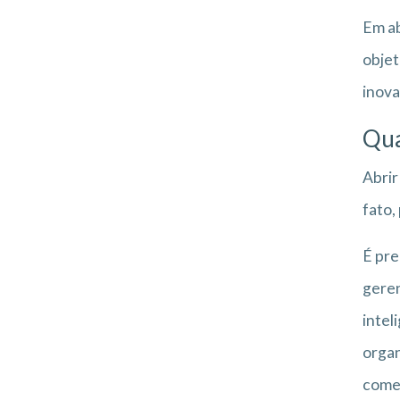
Em ab
objet
inova
Qua
Abrir
fato,
É pre
geren
intel
organ
começ