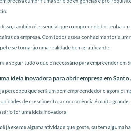
m precisa cumprir uma série de exigências e pré-requisi
cio.
disso, também é essencial que o empreendedor tenha um p
ceiras da empresa. Com todos esses conhecimentos e um n
pel e se tornarão uma realidade bem gratificante.
ra a seguir tudo o que é necessário para empreender em 
uma ideia inovadora para abrir empresa em Santo
já percebeu que será um bom empreendedor e agora é imp
unidades de crescimento, a concorrência é muito grande. Po
sário ter uma ideia inovadora.
cê já exerce alguma atividade que goste, ou tem alguma hab