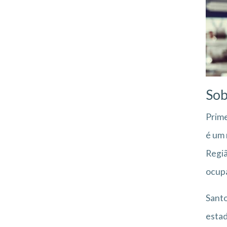
Sob
Prime
é um 
Regiã
ocupa
Santo
estad