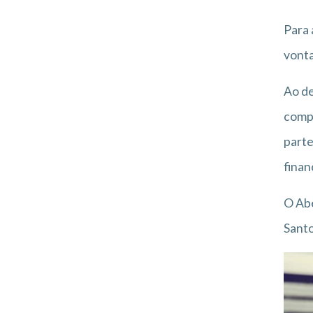
Para 
vonta
Ao de
compl
parte
finan
O Abe
Santo