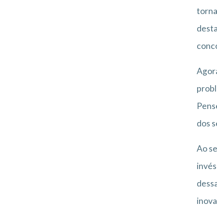
torna
desta
conc
Agora
probl
Pense
dos s
Ao se
invés
dessa
inov