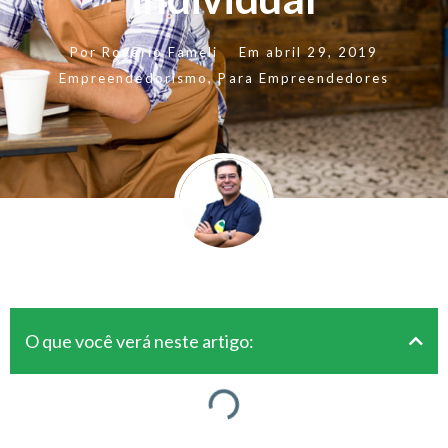
Por
Rogerio Fameli
Em
abril 29, 2019
Empreendedorismo
,
Para Empreendedores
O que você verá neste artigo: