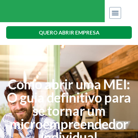
QUERO ABRIR EMPRESA
Como abrir uma MEI:
O guia definitivo para
se tornar um
microempreendedor
individual