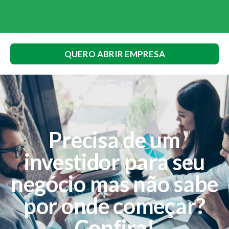
QUERO ABRIR EMPRESA
Precisa de um
investidor para seu
negócio mas não sabe
por onde começar?
Confira!