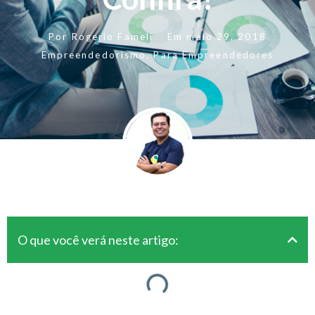
Por
Rogerio Fameli
Em
maio 29, 2018
Empreendedorismo
,
Para Empreendedores
O que você verá neste artigo: