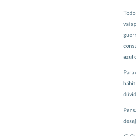
Todo 
vai a
guerr
consu
azul
d
Para 
hábit
dúvid
Pensa
dese