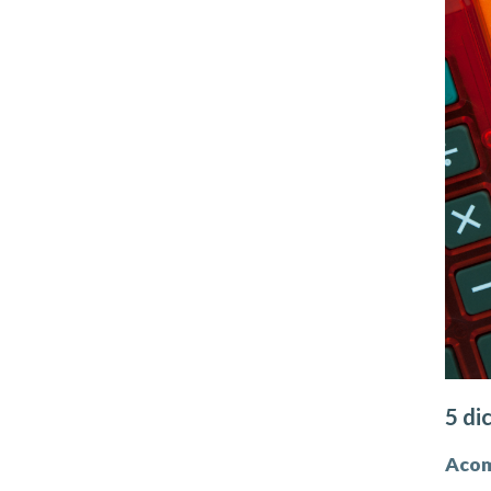
5 di
Acom