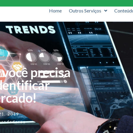
Home
Outros Serviços
Conteúd
 você precisa
entificar
ercado!
 21, 2019
eendedores