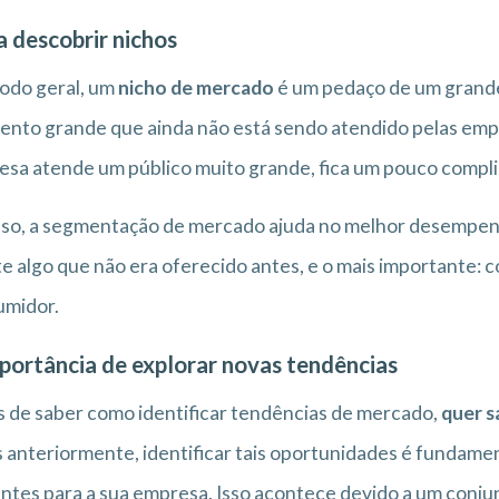
a descobrir nichos
odo geral, um
nicho de mercado
é um pedaço de um grande
nto grande que ainda não está sendo atendido pelas emp
sa atende um público muito grande, fica um pouco compli
sso, a segmentação de mercado ajuda no melhor desempen
te algo que não era oferecido antes, e o mais importante:
umidor.
portância de explorar novas tendências
 de saber como identificar tendências de mercado,
quer s
 anteriormente, identificar tais oportunidades é fundament
entes para a sua empresa. Isso acontece devido a um conjun