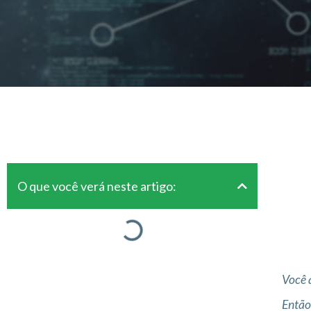
O que você verá neste artigo:
Você 
Então