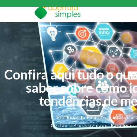
Confira aqui tudo o que
saber sobre como id
tendências de m
Por
Rogerio Fameli
Em
janeiro
Gestão e Produtividade
,
Para Empr