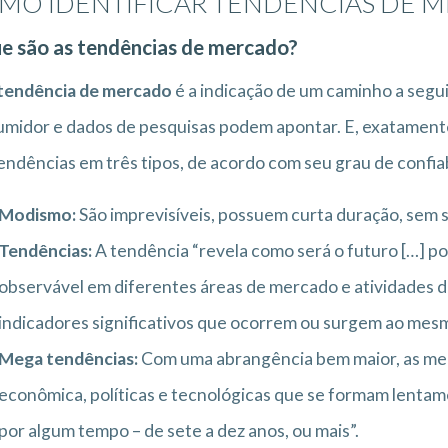
MO IDENTIFICAR TENDÊNCIAS DE M
e são as tendências de mercado?
tendência de mercado
é a indicação de um caminho a segu
midor e dados de pesquisas podem apontar. E, exatamente 
tendências em três tipos, de acordo com seu grau de confia
Modismo:
São imprevisíveis, possuem curta duração, sem s
Tendências:
A tendência “revela como será o futuro […] p
observável em diferentes áreas de mercado e atividades 
indicadores significativos que ocorrem ou surgem ao mes
Mega tendências:
Com uma abrangência bem maior, as meg
econômica, políticas e tecnológicas que se formam lentam
por algum tempo – de sete a dez anos, ou mais”.