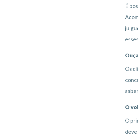
É pos
Acomp
julgu
esses
Ouça
Os cl
concr
saber
O vo
O pri
deve 