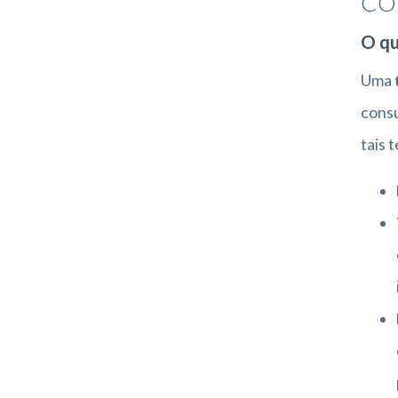
CO
O qu
Uma
consu
tais 