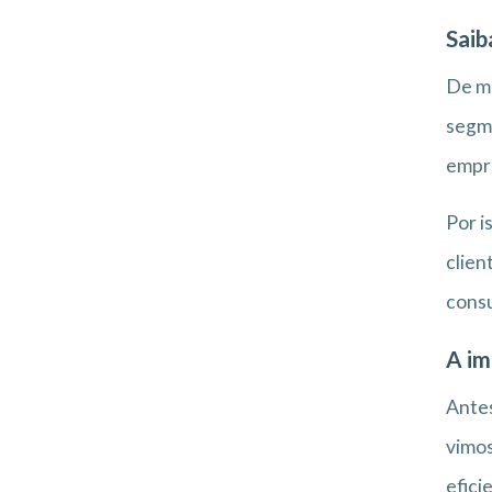
Saib
De m
segme
empre
Por i
clien
cons
A im
Antes
vimos
efici