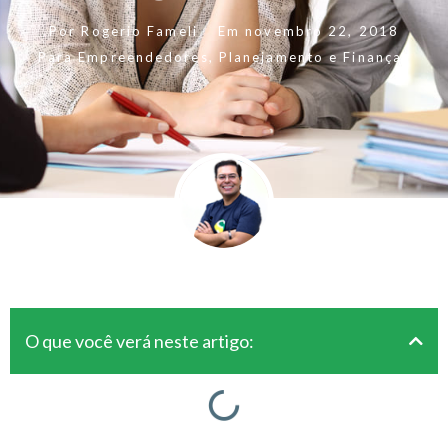
Por
Rogerio Fameli
Em
novembro 22, 2018
Para Empreendedores
,
Planejamento e Finanças
O que você verá neste artigo: