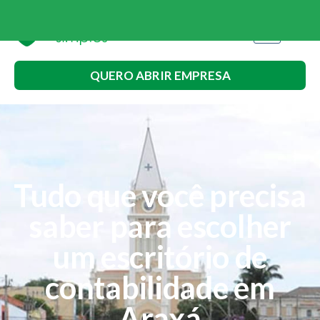
QUERO ABRIR EMPRESA
Tudo que você precisa
saber para escolher
um escritório de
contabilidade em
Araxá