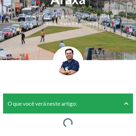
Por
Rogerio Fameli
Em
abril 5, 2018
Contabilidade
,
Para Empreendedores
O que você verá neste artigo: