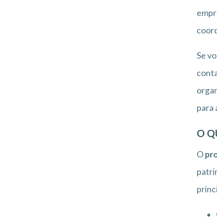
empre
coord
Se vo
conta
organ
para 
O Q
O
pro
patri
princ