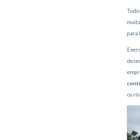
Todo
muita
para 
Exerc
desen
empre
contr
os ri