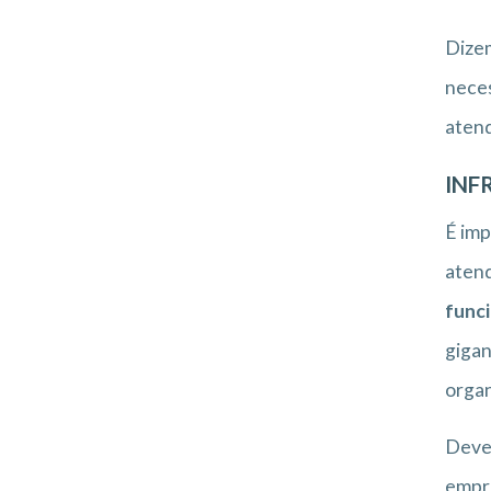
Dizem
nece
atend
INF
É imp
atend
funci
gigan
organ
Deve-
empre