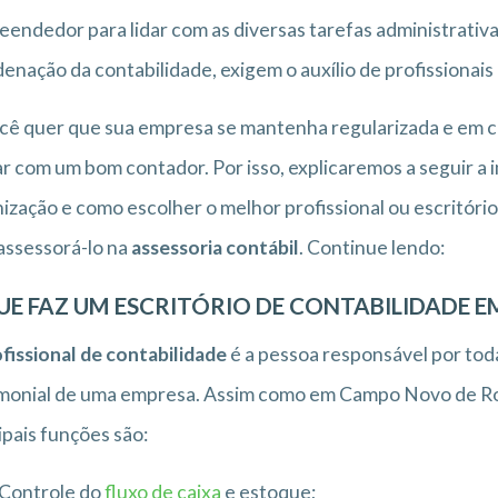
endedor para lidar com as diversas tarefas administrativ
enação da contabilidade, exigem o auxílio de profissionais
cê quer que sua empresa se mantenha regularizada e em co
r com um bom contador. Por isso, explicaremos a seguir a 
ização e como escolher o melhor profissional ou escritó
assessorá-lo na
assessoria contábil
. Continue lendo:
UE FAZ UM ESCRITÓRIO DE CONTABILIDADE
fissional de contabilidade
é a pessoa responsável por toda
monial de uma empresa. Assim como em Campo Novo de Ron
ipais funções são:
Controle do
fluxo de caixa
e estoque;