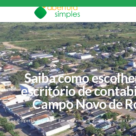
Saiba como escolh
escritório de contab
Campo Novo de R
Por
Rogerio Fameli
Em
novembro 2, 2018
Contabi