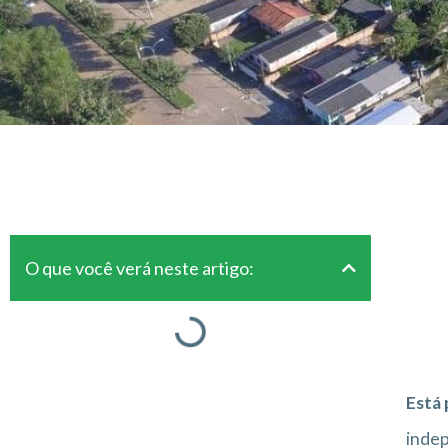
O que você verá neste artigo:
Está
inde