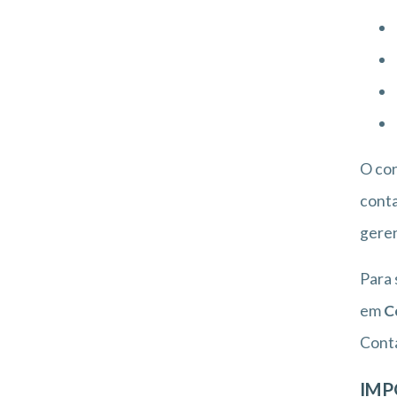
O co
conta
geren
Para 
em
C
Conta
IMP