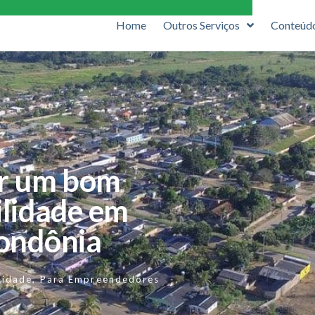
Home
Outros Serviços
Conteúd
er um bom
ilidade em
ondônia
lidade
,
Para Empreendedores