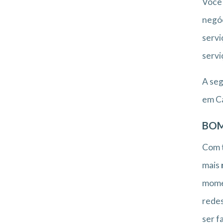
Você 
negóc
servi
servi
A seg
em C
BOM
Com t
mais
momen
redes
ser f