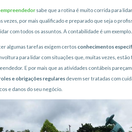
empreendedor
sabe que a rotina é muito corrida para li
s vezes, por mais qualificado e preparado que seja o profis
lidar com todos os assuntos. A contabilidade é um exemplo.
er algumas tarefas exigem certos
conhecimentos específ
voltura para lidar com situações que, muitas vezes, estã
endedor. E por mais que as atividades contábeis pareçam 
oles e obrigações regulares
devem ser tratadas com cuida
scos e danos do seu negócio.