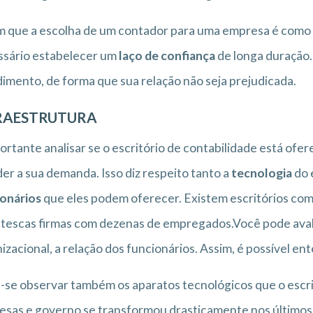
 que a escolha de um contador para uma empresa é como e
ssário estabelecer um
laço de confiança
de longa duração.
imento, de forma que sua relação não seja prejudicada.
RAESTRUTURA
ortante analisar se o escritório de contabilidade está ofe
er a sua demanda. Isso diz respeito tanto a
tecnologia
do 
onários
que eles podem oferecer. Existem escritórios com
tescas firmas com dezenas de empregados.Você pode avalia
izacional, a relação dos funcionários. Assim, é possível e
se observar também os aparatos tecnológicos que o escrit
sas e governo se transformou drasticamente nos últimos 