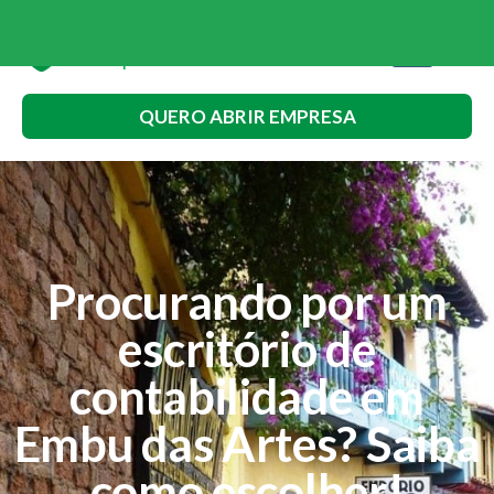
QUERO ABRIR EMPRESA
Procurando por um
escritório de
contabilidade em
Embu das Artes? Saiba
como escolher!