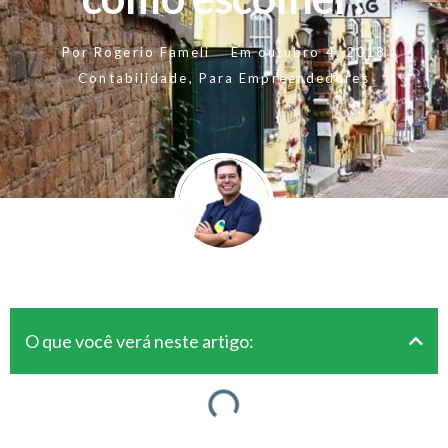
Por
Rogerio Fameli
Em
outubro 4, 2018
Contabilidade
,
Para Empreendedores
O que você verá neste artigo: