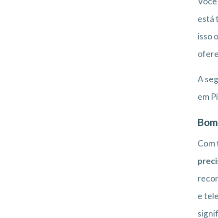
Você 
está 
isso 
ofere
A seg
em Pi
Bom
Com t
preci
recom
e tel
signi