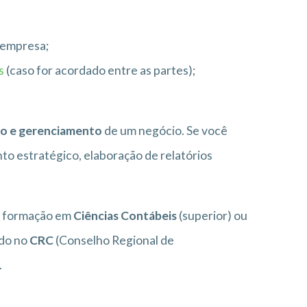
 empresa;
s
(caso for acordado entre as partes);
ão e gerenciamento
de um negócio. Se você
to estratégico, elaboração de relatórios
er formação em
Ciências Contábeis
(superior) ou
ado no
CRC
(Conselho Regional de
.