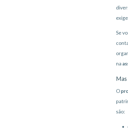
diver
exige
Se vo
conta
organ
na
as
Mas 
O
pro
patri
são: