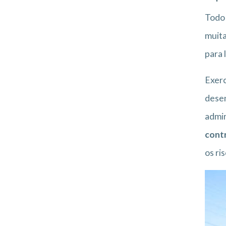
Tod
muita
para 
Exerc
desen
admin
contr
os ri