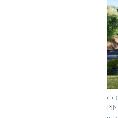
CO
PI