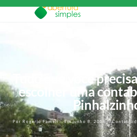
Tudo que você precisa
escolher uma contab
Pinhalzinh
Por
Rogerio Fameli
Em
junho 8, 2018
Contabili