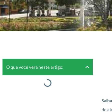
O que você verá neste artigo:
Saiba
de at