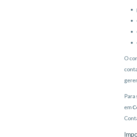
O co
conta
geren
Para 
em
C
Conta
Impo