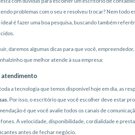
está com dúvidas para escolher um escritório de contabil
tendo problemas com o seu e resolveu trocar? Nem todo es
o ideal é fazer uma boa pesquisa, buscando também referên
cidos.
uir, daremos algumas dicas para que você, empreendedor, 
nhalzinho que melhor atende à sua empresa:
 atendimento
oda a tecnologia que temos disponível hoje em dia, as res
sas
. Por isso, o escritório que você escolher deve estar 
endação é que você avalie todos os canais de comunicação 
efones. A velocidade, disponibilidade, cordialidade e pre
ficantes antes de fechar negócio.