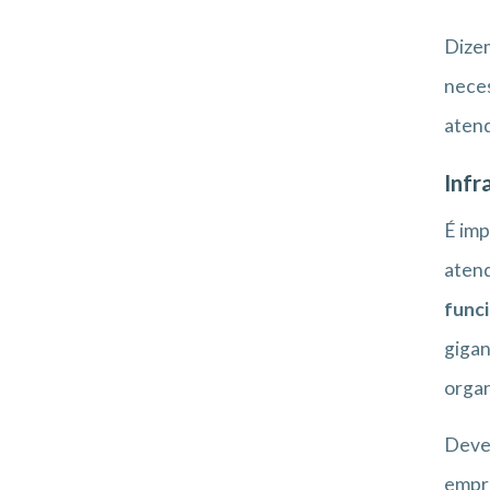
Dizem
nece
atend
Infr
É imp
atend
funci
gigan
organ
Deve-
empre