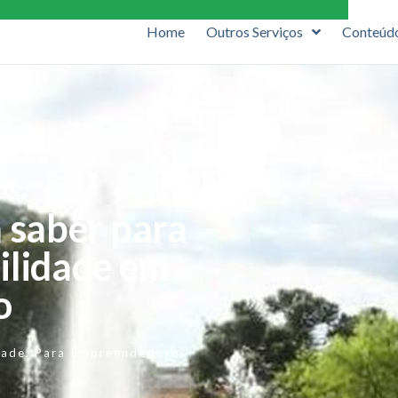
Home
Outros Serviços
Conteúd
 saber para
ilidade em
o
dade
,
Para Empreendedores