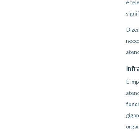
e tel
signi
Dizem
nece
atend
Infr
É imp
atend
funci
gigan
organ