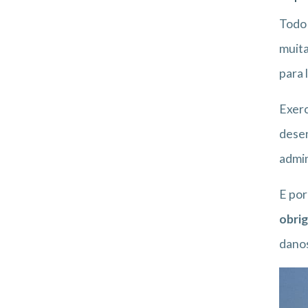
Tod
muita
para 
Exerc
desen
admin
E por
obrig
danos