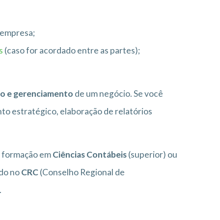
 empresa;
s
(caso for acordado entre as partes);
ão e gerenciamento
de um negócio. Se você
to estratégico, elaboração de relatórios
er formação em
Ciências Contábeis
(superior) ou
ado no
CRC
(Conselho Regional de
.