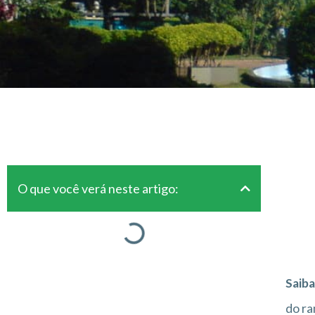
O que você verá neste artigo:
Saiba
do ra