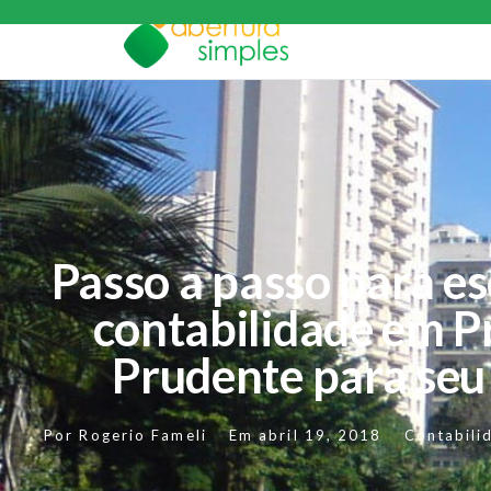
Passo a passo para e
contabilidade em P
Prudente para seu
Por
Rogerio Fameli
Em
abril 19, 2018
Contabili