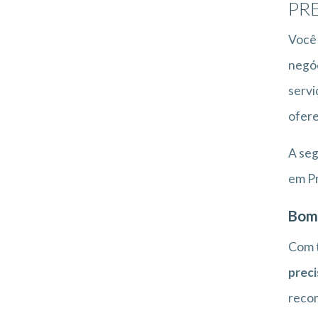
PR
Você 
negóc
servi
ofere
A seg
em Pr
Bom
Com t
preci
recom