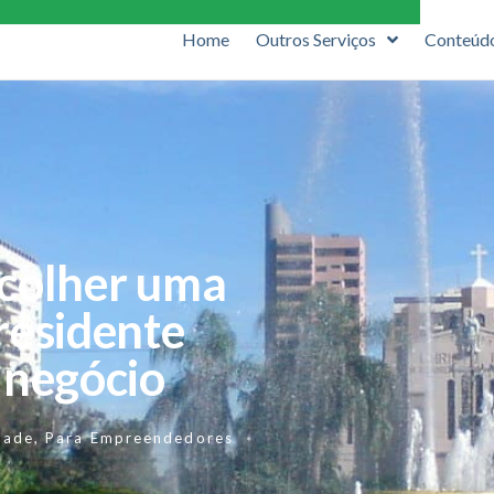
Home
Outros Serviços
Conteúd
scolher uma
residente
 negócio
dade
,
Para Empreendedores