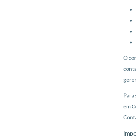
O co
conta
geren
Para 
em
C
Conta
Impo