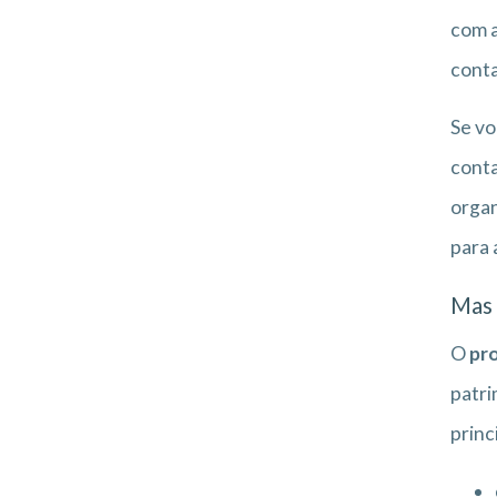
com a
conta
Se vo
conta
organ
para 
Mas 
O
pro
patri
princ