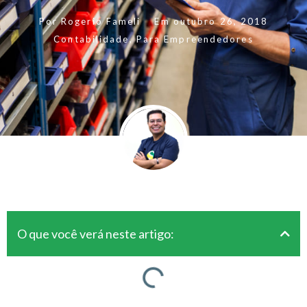
Por
Rogerio Fameli
Em
outubro 26, 2018
Contabilidade
,
Para Empreendedores
O que você verá neste artigo: