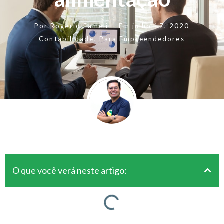
Por
Rogerio Fameli
Em
julho 17, 2020
Contabilidade
,
Para Empreendedores
O que você verá neste artigo: