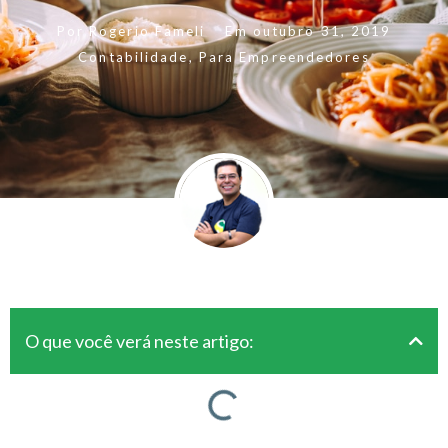
Por
Rogerio Fameli
Em
outubro 31, 2019
Contabilidade
,
Para Empreendedores
O que você verá neste artigo: