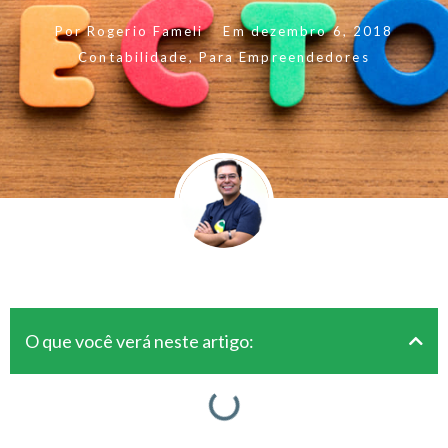
Por
Rogerio Fameli
Em
dezembro 6, 2018
Contabilidade
,
Para Empreendedores
O que você verá neste artigo: