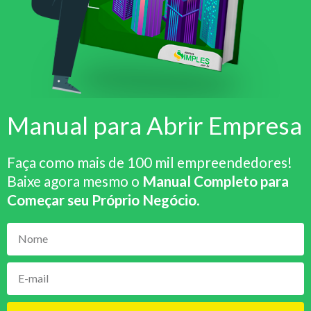
Manual para Abrir Empresa
Faça como mais de 100 mil empreendedores!
Baixe agora mesmo o
Manual Completo para
Começar seu Próprio Negócio
.