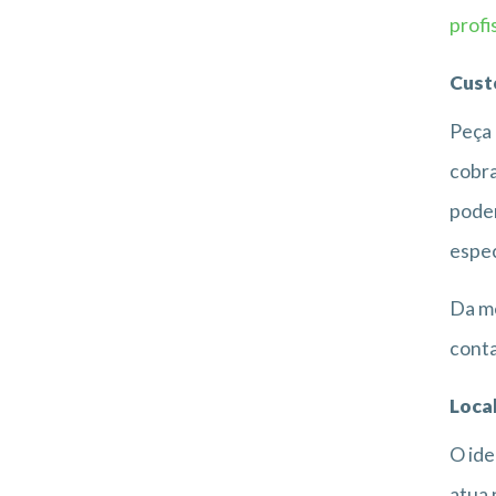
profi
Cust
Peça 
cobra
podem
espec
Da m
conta
Loca
O ide
atua 