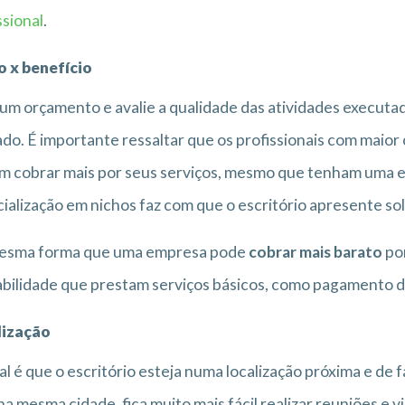
ssional
.
o x benefício
um orçamento e avalie a qualidade das atividades executad
do. É importante ressaltar que os profissionais com maio
 cobrar mais por seus serviços, mesmo que tenham uma e
ialização em nichos faz com que o escritório apresente s
esma forma que uma empresa pode
cobrar mais barato
por
bilidade que prestam serviços básicos, como pagamento d
lização
al é que o escritório esteja numa localização próxima e de 
na mesma cidade, fica muito mais fácil realizar reuniões e vi