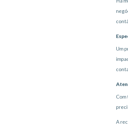
Há mu
negóc
contá
Espe
Um pr
impac
conta
Aten
Com t
preci
A rec