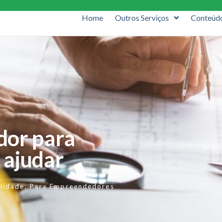
Home
Outros Serviços
Conteúd
dor para
 ajudar
lidade
,
Para Empreendedores