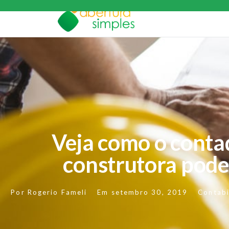
Veja como o conta
construtora pode
Por
Rogerio Fameli
Em
setembro 30, 2019
Contabi