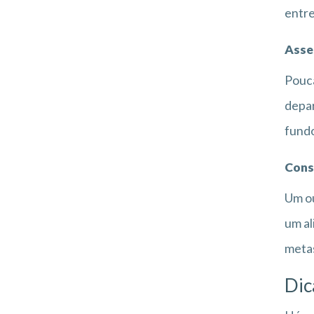
entre
Asse
Pouca
depar
fundo
Cons
Um ou
um al
metas
Dic