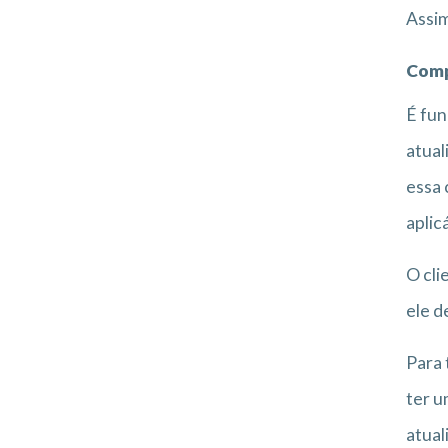
Assim
Comp
É fun
atual
essa 
aplicá
O cli
ele d
Para 
ter u
atual