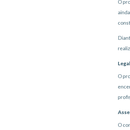
O pro
ainda
const
Diant
reali
Lega
O pro
encer
profi
Asses
O con