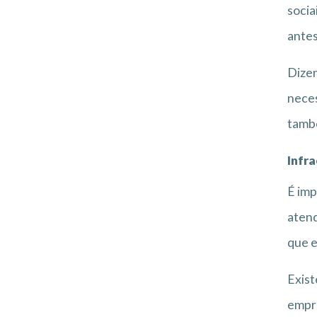
socia
antes
Dizem
nece
també
Infr
É imp
atend
que e
Exist
empre