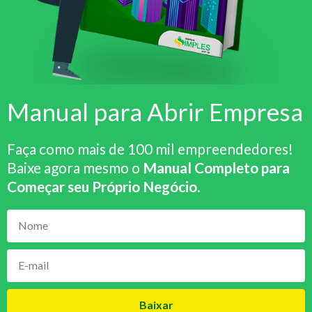
Manual para Abrir Empresa
Faça como mais de 100 mil empreendedores!
Baixe agora mesmo o
Manual Completo para
Começar seu Próprio Negócio
.
Baixar