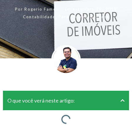
Por
Rogerio Fameli
Em
setembro 19, 2019
Contabilidade
,
Para Empreendedores
O que você verá neste artigo: