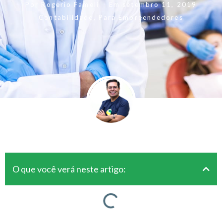
Por
Rogerio Fameli
Em
setembro 11, 2019
Contabilidade
,
Para Empreendedores
O que você verá neste artigo: