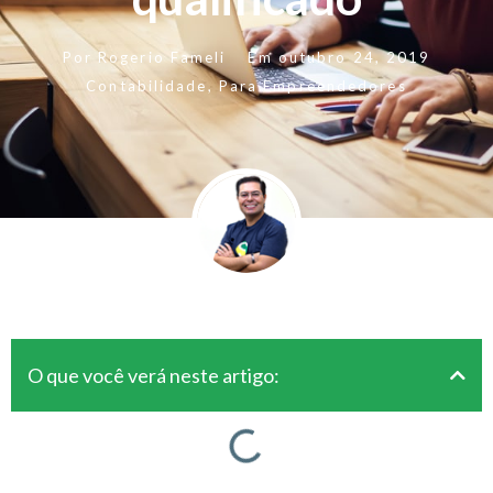
Por
Rogerio Fameli
Em
outubro 24, 2019
Contabilidade
,
Para Empreendedores
O que você verá neste artigo: