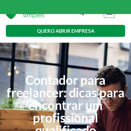
QUERO ABRIR EMPRESA
Contador para
freelancer: dicas para
encontrar um
profissional
qualificado