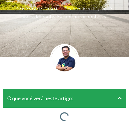
Por
Rogerio Fameli
Em
outubro 15, 2019
Contabilidade
,
Para Empreendedores
O que você verá neste artigo: