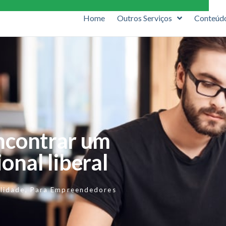
Home
Outros Serviços
Conteúd
encontrar um
onal liberal
lidade
,
Para Empreendedores