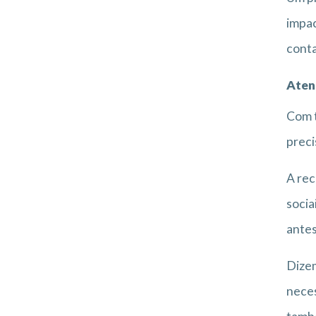
impac
conta
Aten
Com t
preci
A rec
socia
antes
Dizem
nece