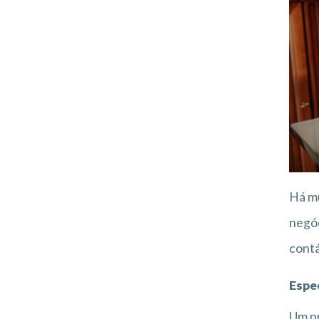
Há mu
negóc
contá
Espe
Um pr