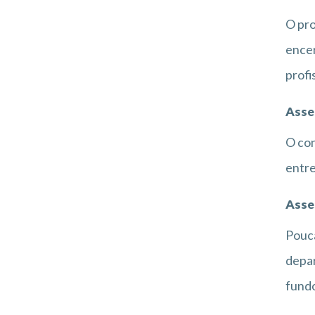
O pro
encer
profi
Asses
O con
entre
Asse
Pouca
depar
fundo