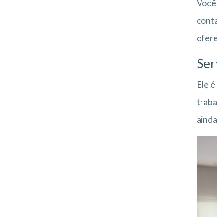
Você 
conta
ofere
Ser
Ele é
traba
ainda