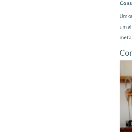
Cons
Um ou
um al
metas
Com