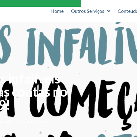
Home
Outros Serviços
Conteúd
infalíveis
as contas no
9!
ara Empreendedores