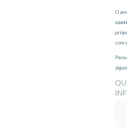
O ano
cont
própr
com s
Pensa
algum
QU
IN