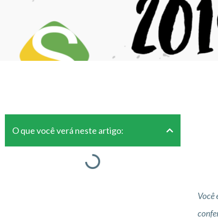
O que você verá neste artigo:
Você 
confe