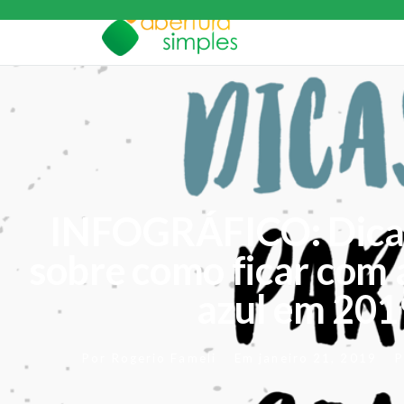
INFOGRÁFICO: Dicas 
sobre como ficar com 
azul em 201
Por
Rogerio Fameli
Em
janeiro 21, 2019
P