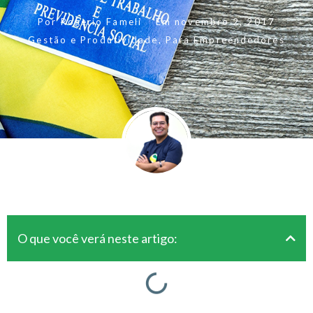
Por
Rogerio Fameli
Em
novembro 2, 2017
Gestão e Produtividade
,
Para Empreendedores
O que você verá neste artigo: