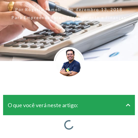
Por
Rogerio Fameli
Em
dezembro 13, 2018
Para Empreendedores
,
Planejamento e Finanças
O que você verá neste artigo: