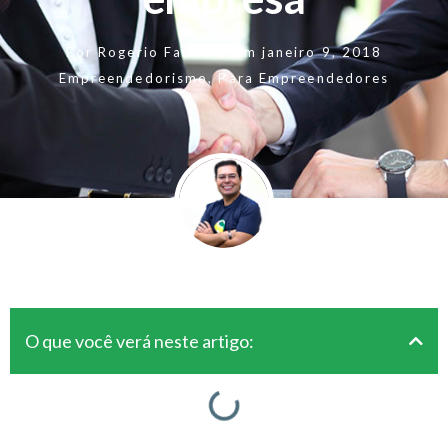
Por
Rogerio Fameli
Em
janeiro 9, 2018
Empreendedorismo
,
Para Empreendedores
O que você verá neste artigo: