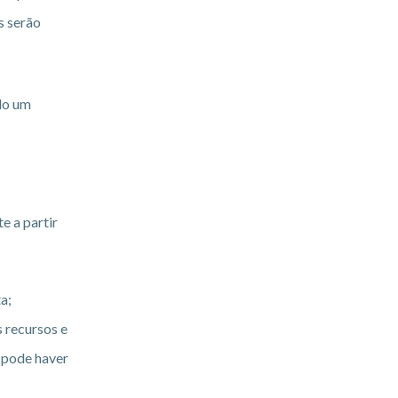
s serão
do um
e a partir
a;
 recursos e
e pode haver