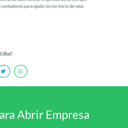
ontadores para ajudá-los no inicio de seus
ilhe!
ara Abrir Empresa