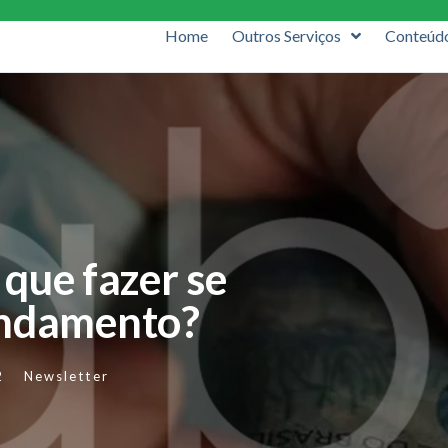
Home
Outros Serviços
Conteúd
 que fazer se
endamento?
2
Newsletter