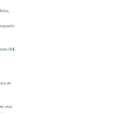
lhões.
 enquanto
ntato (R$
data de
er seus