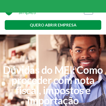
QUERO ABRIR EMPRESA
Dúvidas do MEI: Como
proceder com nota
fiscal, impostos e
importação