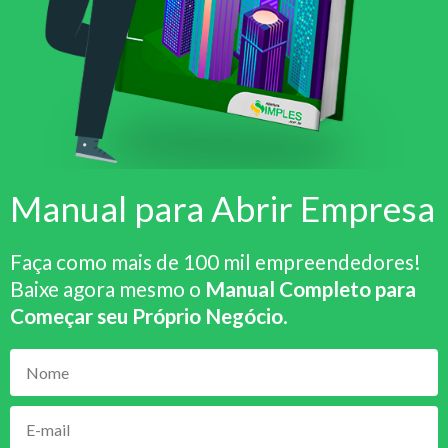
Manual para Abrir Empresa
Faça como mais de 100 mil empreendedores!
Baixe agora mesmo o
Manual Completo para
Começar seu Próprio Negócio
.