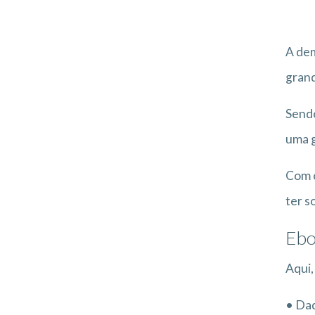
A dem
grand
Sendo
uma g
Com o
ter s
Ebo
Aqui,
• Da