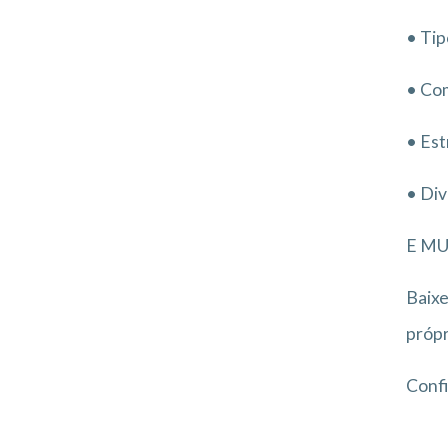
• Tip
• Com
• Est
• Div
E MU
Baixe
própr
Confi