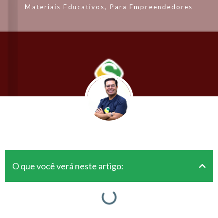
Materiais Educativos
,
Para Empreendedores
O que você verá neste artigo: