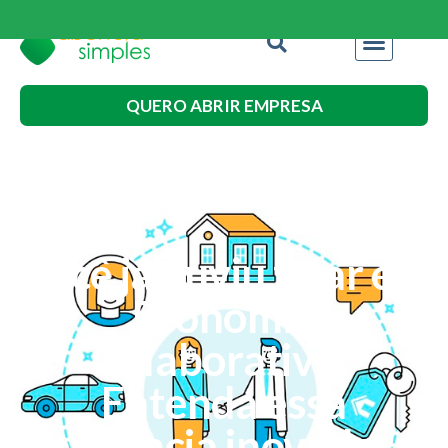
QUERO ABRIR EMPRESA
Você já ouviu falar em
Economia
Colaborativa?
Entenda essa
tendência inovadora