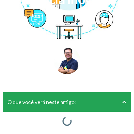
Por
Rogerio Fameli
Em
abril 6, 2018
Para Empreendedores
,
Planejamento e Finanças
O que você verá neste artigo: