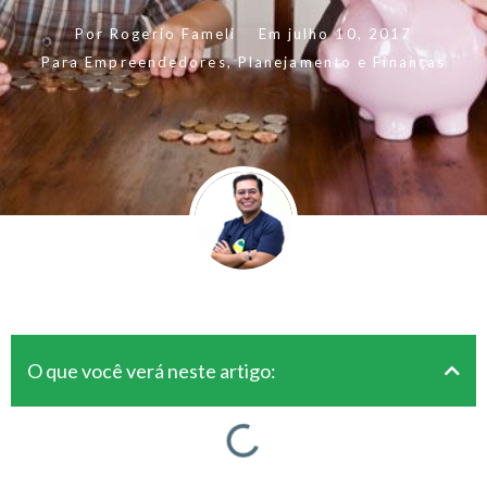
Por
Rogerio Fameli
Em
julho 10, 2017
Para Empreendedores
,
Planejamento e Finanças
O que você verá neste artigo: