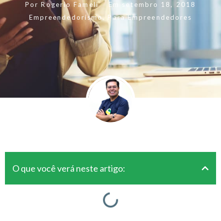
Por
Rogerio Fameli
Em
setembro 18, 2018
Empreendedorismo
,
Para Empreendedores
O que você verá neste artigo: