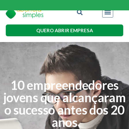
QUERO ABRIR EMPRESA
10 empreendedores
jovens que alcançaram
o sucesso antes dos 20
anos