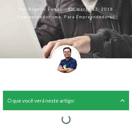
Por
Rogerio Fameli
Em
março 13, 2018
Empreendedorismo
,
Para Empreendedores
O que você verá neste artigo: