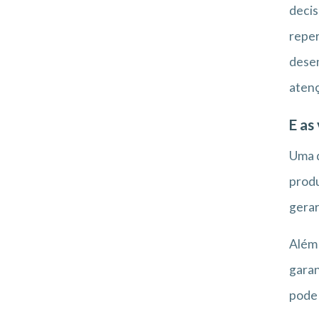
decis
reper
desen
atenç
E as
Uma d
produ
gerar
Além 
garan
pode 