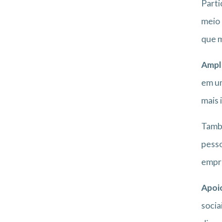
Parti
meio 
que 
Ampla
em um
mais 
També
pesso
empr
Apoio
socia