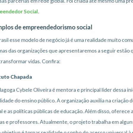
sas parcerias em rede global. Foi criada até mesmo uma p
eendedor Social
.
plos de empreendedorismo social
asil esse modelo de negócio já é uma realidade muito co
as das organizações que apresentaremos a seguir estão 
transformar vidas. Confira:
ituto Chapada
agoga Cybele Oliveira é mentora e principal líder dessa i
lidade do ensino público. A organização auxilia na criação
l e as políticas públicas de educação. Além disso, oferec
as e professores. Atualmente, o projeto trabalha em algun
 objetivo é tornar realidade o sonho do acesso universal à