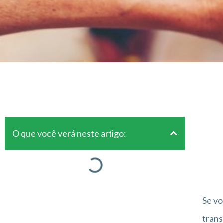
O que você verá neste artigo:
Se vo
trans