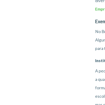
diver
Empr
Exem
No Br
Algum
para 
Inst
A ped
a qua
forma
escol
mas o