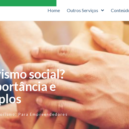
Home
Outros Serviços
Conteúd
ismo social?
ortância e
plos
orismo
,
Para Empreendedores