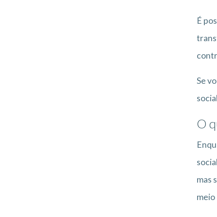
É pos
trans
contr
Se vo
socia
O q
Enqua
socia
mas s
meio 