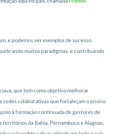
remiação aqui no país, chamada
Prêmio
mum, e podemos ver exemplos de sucesso.
quebrando muitos paradigmas, e contribuindo
niciava, que tem como objetivo melhorar
 de redes colaborativas que fortaleçam o ensino
e apoio à formação continuada de gestores de
s territórios da Bahia, Pernambuco e Alagoas,
 educação pública de qualidade em todo o país.