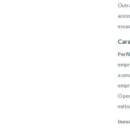
Outra
acess
essas
Cara
Perfil
empre
a uma
empr
O per
métod
Inov