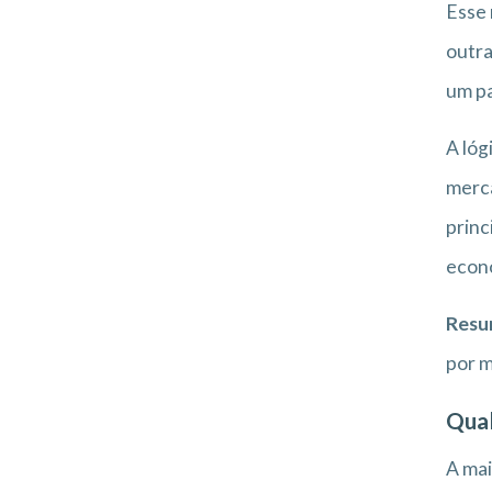
Esse 
outra
um pa
A lóg
merca
princ
econ
Resu
por m
Qual
A mai