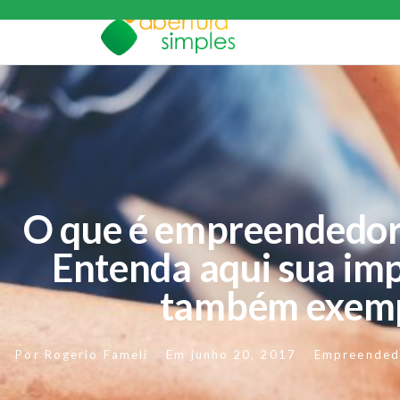
O que é empreendedor
Entenda aqui sua imp
também exem
Por
Rogerio Fameli
Em
junho 20, 2017
Empreended