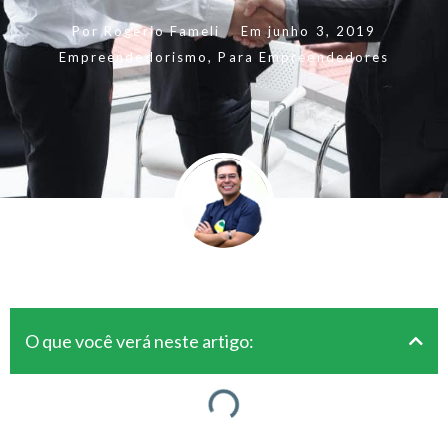
Por
Rogerio Fameli
Em
junho 3, 2019
Empreendedorismo
,
Para Empreendedores
O que você verá neste artigo: