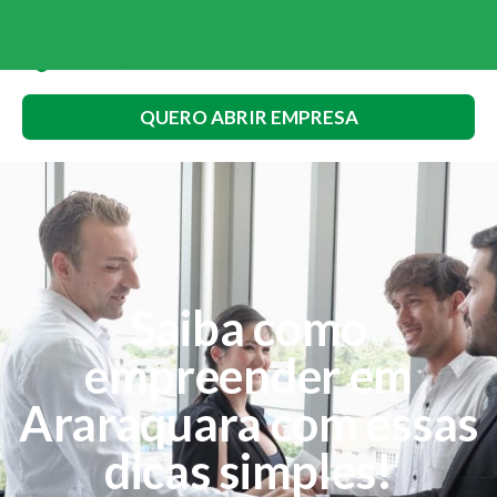
QUERO ABRIR EMPRESA
Saiba como
empreender em
Araraquara com essas
dicas simples!