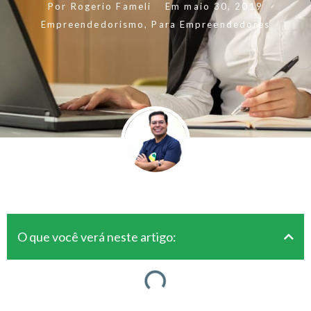
Por
Rogerio Fameli
Em
maio 30, 2019
Empreendedorismo
,
Para Empreendedores
O que você verá neste artigo: