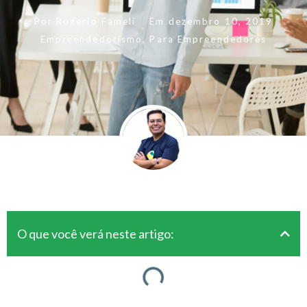
Por
Rogerio Fameli
Em
dezembro 10, 2019
Empreendedorismo
,
Para Empreendedores
O que você verá neste artigo: