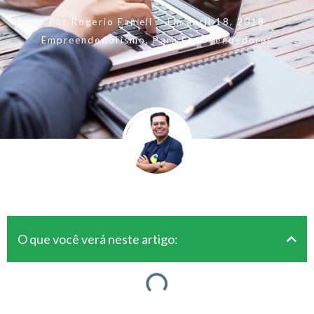
Por
Rogerio Fameli
Em
abril 18, 2018
Empreendedorismo
,
Para Empreendedores
O que você verá neste artigo: