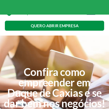
QUERO ABRIR EMPRESA
Confira como
empreender em
Duque de Caxias e se
dar bem nos negócios!