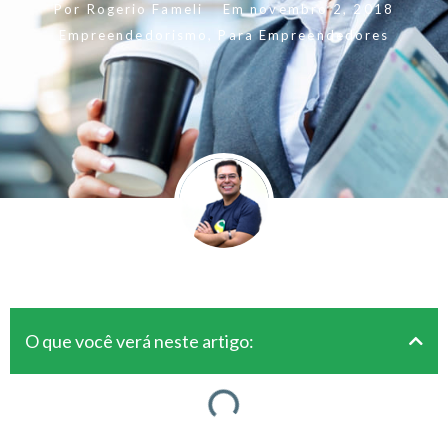
Por
Rogerio Fameli
Em
novembro 2, 2018
Empreendedorismo
,
Para Empreendedores
O que você verá neste artigo: