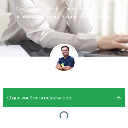
Por
Rogerio Fameli
Em
fevereiro 8, 2019
Empreendedorismo
,
Para Empreendedores
O que você verá neste artigo: