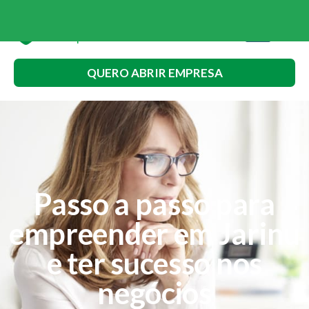
QUERO ABRIR EMPRESA
Passo a passo para
empreender em Jarinu
e ter sucesso nos
negócios