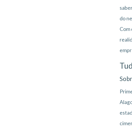
saber
do ne
Com d
reali
empre
Tud
Sobr
Prime
Alago
estad
cimen