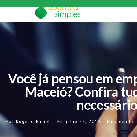
Você já pensou em em
Maceió? Confira tud
necessári
Por
Rogerio Fameli
Em
julho 22, 2019
Empreended