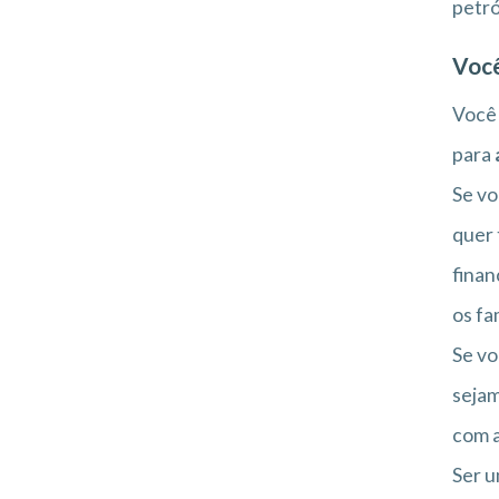
petró
Você
Você
para
Se vo
quer 
finan
os fa
Se vo
sejam
com a
Ser u