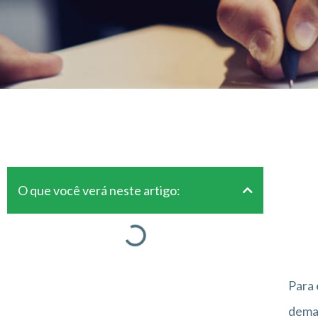
O que você verá neste artigo:
Para
deman