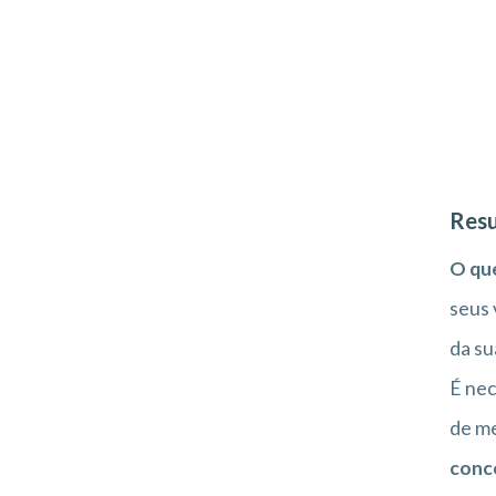
Resu
O que
seus 
da su
É nec
de me
conc