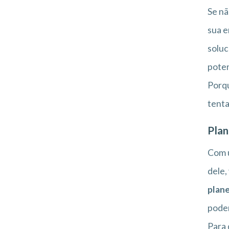
Se nã
sua e
soluc
poten
Porqu
tenta
Plan
Com u
dele,
plan
poder
Para 