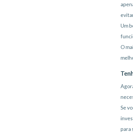
apena
evita
Um bo
funci
O mai
melho
Tenh
Agor
neces
Se vo
inves
para 