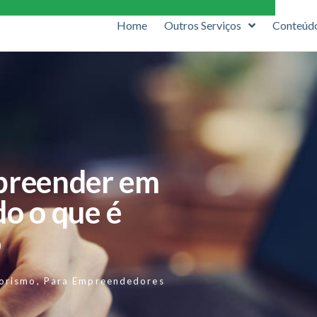
Home
Outros Serviços
Conteúd
preender em
o o que é
o
orismo
,
Para Empreendedores