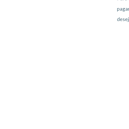
pagam
desej