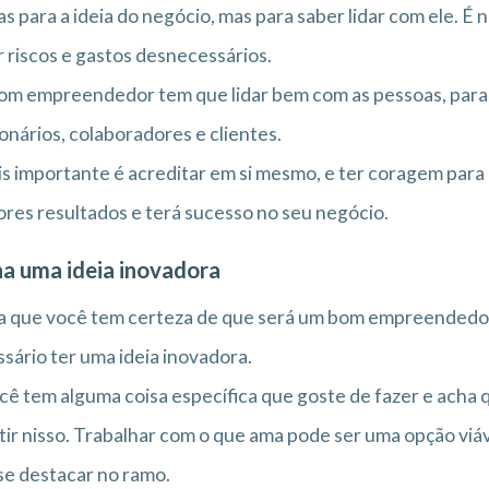
s para a ideia do negócio, mas para saber lidar com ele. É 
r riscos e gastos desnecessários.
m empreendedor tem que lidar bem com as pessoas, para
onários, colaboradores e clientes.
s importante é acreditar em si mesmo, e ter coragem para 
res resultados e terá sucesso no seu negócio.
a uma ideia inovadora
a que você tem certeza de que será um bom empreendedor
sário ter uma ideia inovadora.
cê tem alguma coisa específica que goste de fazer e acha
tir nisso. Trabalhar com o que ama pode ser uma opção viá
se destacar no ramo.