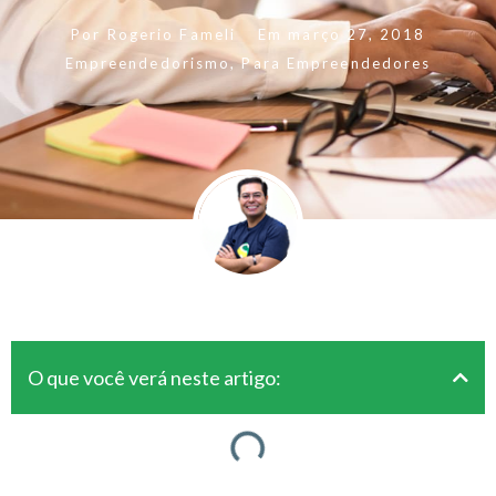
Por
Rogerio Fameli
Em
março 27, 2018
Empreendedorismo
,
Para Empreendedores
O que você verá neste artigo: