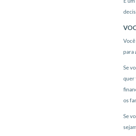
É um 
decis
VOC
Você
para
Se vo
quer 
finan
os fa
Se vo
sejam