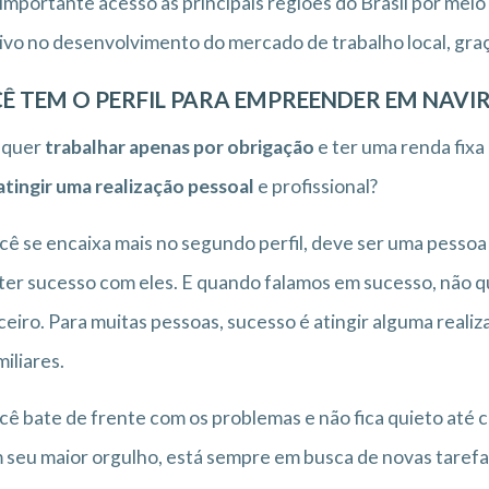
importante acesso às principais regiões do Brasil por mei
ivo no desenvolvimento do mercado de trabalho local, graç
Ê TEM O PERFIL PARA EMPREENDER EM NAVIR
 quer
trabalhar apenas por obrigação
e ter uma renda fixa
atingir uma realização pessoal
e profissional?
cê se encaixa mais no segundo perfil, deve ser uma pessoa
ter sucesso com eles. E quando falamos em sucesso, não 
ceiro. Para muitas pessoas, sucesso é atingir alguma reali
miliares.
cê bate de frente com os problemas e não fica quieto até c
 seu maior orgulho, está sempre em busca de novas tarefas