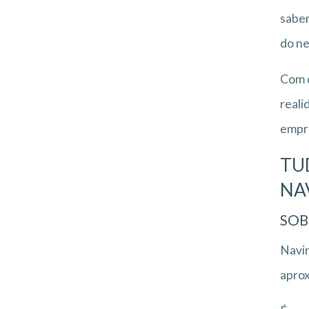
saber
do ne
Com d
reali
empre
TU
NA
SOB
Navir
aprox