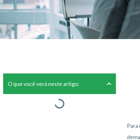
O que você verá neste artigo:
Para
deman