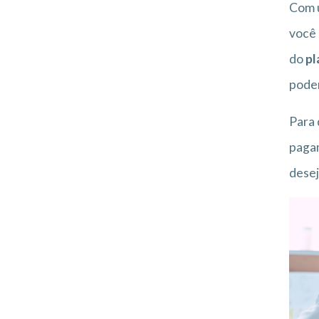
Com u
você 
do
pl
poder
Para 
pagam
desej