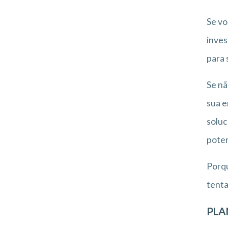
Se vo
inves
para 
Se nã
sua e
soluc
poten
Porqu
tenta
PLA