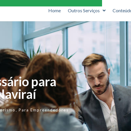
Home
Outros Serviços
Conteúd
ssário para
aviraí
orismo
,
Para Empreendedores