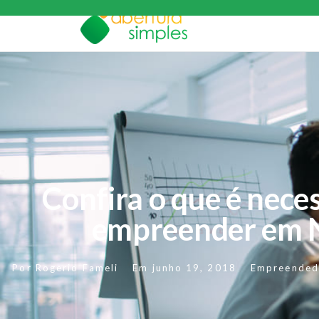
Confira o que é nece
empreender em N
Por
Rogerio Fameli
Em
junho 19, 2018
Empreended