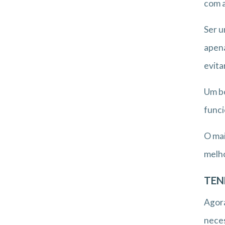
com a
Ser u
apena
evita
Um bo
funci
O mai
melho
TEN
Agora
neces