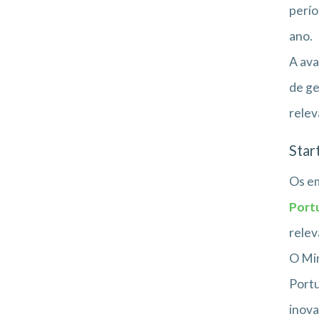
perío
ano.
A ava
de ge
relev
Star
Os em
Port
relev
O Min
Portu
inova