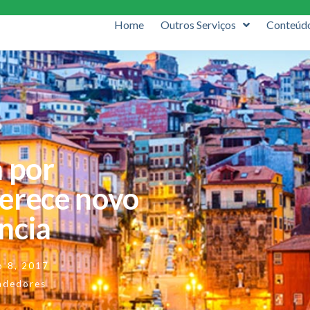
Home
Outros Serviços
Conteúd
a por
erece novo
ência
o 8, 2017
ndedores