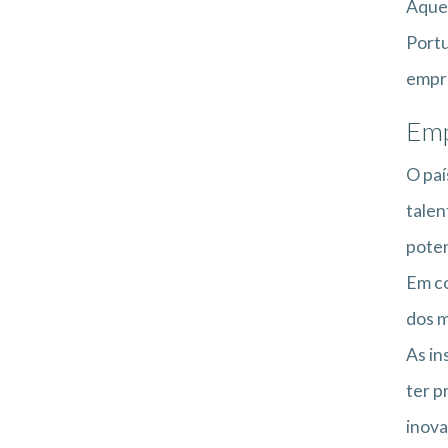
Aquel
Portu
empre
Emp
O paí
talen
poten
Em co
dos m
As in
ter p
inova