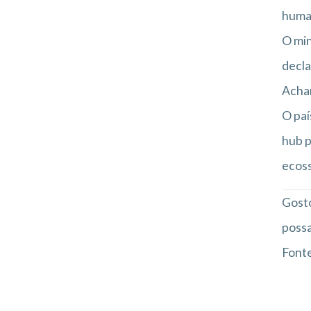
human
O min
decla
Acham
O paí
hub p
ecoss
Gosto
possa
Font