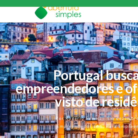
Portugal busc
empreendedores e of
visto de resid
Por
Rogerio Fameli
Em
dezembr
Empreendedorismo
,
Para Empree