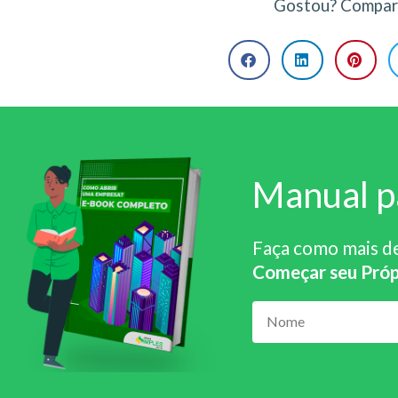
Gostou? Compart
Manual p
Faça como mais d
Começar seu Próp