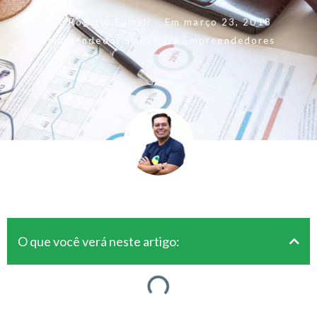
Por
Rogerio Fameli
Em
março 23, 2018
Empreendedorismo
,
Para Empreendedores
O que você verá neste artigo: