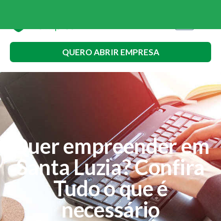
QUERO ABRIR EMPRESA
Quer empreender em
Santa Luzia? Confira
Tudo o que é
necessário