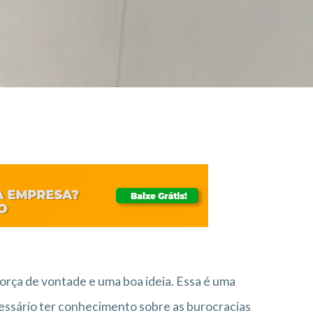
força de vontade e uma boa ideia. Essa é uma
essário ter conhecimento sobre as burocracias