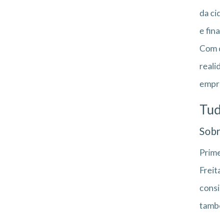
da ci
e fin
Com d
reali
empre
Tud
Sobr
Prime
Freit
consi
també