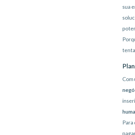
sua e
soluc
poten
Porqu
tenta
Plan
Com u
negó
inser
huma
Para 
pagam