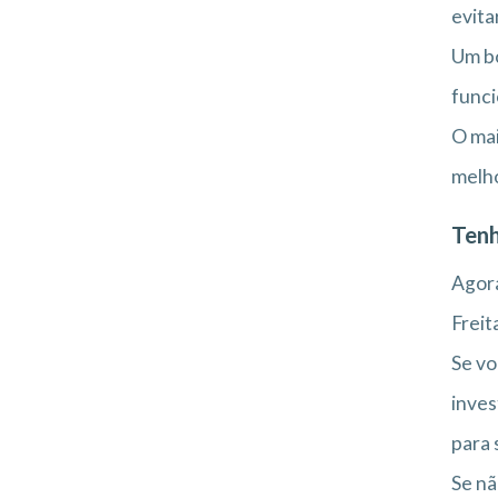
evita
Um bo
funci
O mai
melho
Tenh
Agora
Freit
Se vo
inves
para 
Se nã