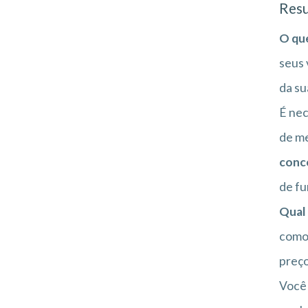
Resu
O que
seus 
da su
É nec
de me
conc
de f
Qual 
como 
preço
Você 