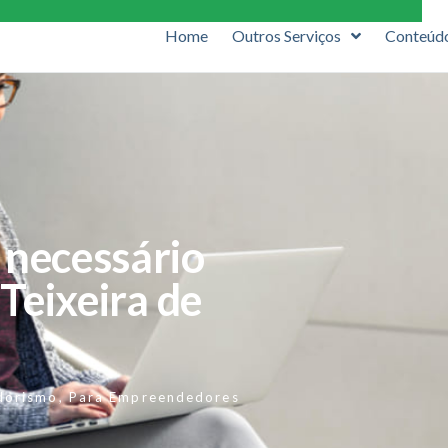
Home
Outros Serviços
Conteúd
 necessário
Teixeira de
dorismo
,
Para Empreendedores