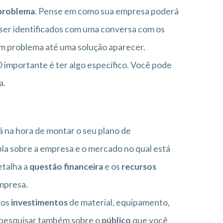
 problema
. Pense em como sua empresa poderá
 ser identificados com uma conversa com os
um problema até uma solução aparecer.
 importante é ter algo específico. Você pode
a.
á na hora de montar o seu plano de
pla sobre a empresa e o mercado no qual está
etalha a
questão financeira
e os
recursos
mpresa.
 os
investimentos
de material, equipamento,
 pesquisar também sobre o
público
que você