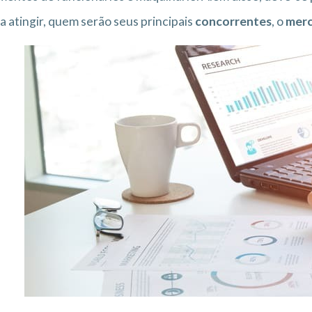
a atingir, quem serão seus principais
concorrentes
, o
mer