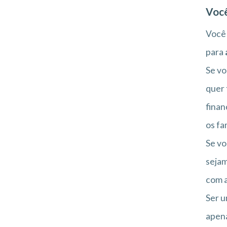
Você
Você
para
Se vo
quer 
finan
os fa
Se vo
sejam
com a
Ser u
apena