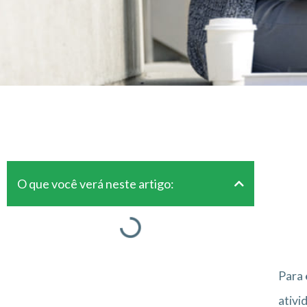
O que você verá neste artigo:
Para
ativi