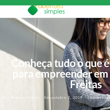
Conheça tudo o que é
para empreender em 
Freitas
Por
Rogerio Fameli
Em
outubro 2, 2019
Empreende