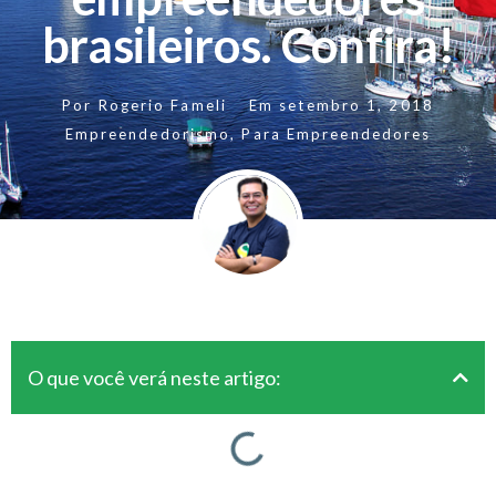
brasileiros. Confira!
Por
Rogerio Fameli
Em
setembro 1, 2018
Empreendedorismo
,
Para Empreendedores
O que você verá neste artigo: