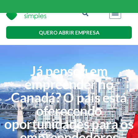
QUERO ABRIR EMPRESA
Já pensou em
empreender no
Canadá? O país está
oferecendo
oportunidades para os
empreendedores