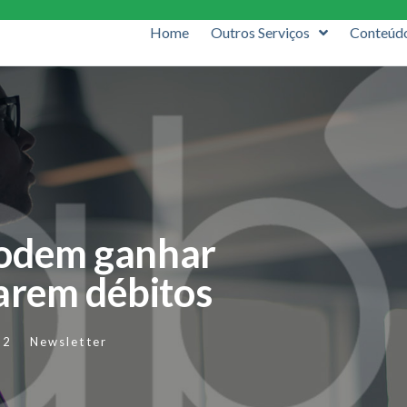
Home
Outros Serviços
Conteúd
podem ganhar
arem débitos
22
Newsletter