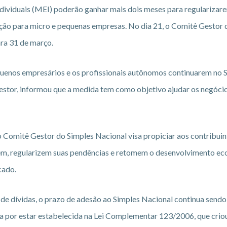
ividuais (MEI) poderão ganhar mais dois meses para regularizar
ação para micro e pequenas empresas. No dia 21, o Comitê Gestor 
ra 31 de março.
equenos empresários e os profissionais autônomos continuarem no 
Gestor, informou que a medida tem como objetivo ajudar os negóci
Comitê Gestor do Simples Nacional visa propiciar aos contribuin
urem, regularizem suas pendências e retomem o desenvolvimento e
cado.
e dívidas, o prazo de adesão ao Simples Nacional continua sendo
da por estar estabelecida na Lei Complementar 123/2006, que crio