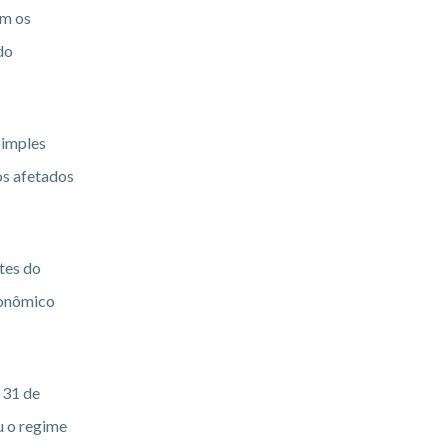
em os
do
Simples
os afetados
tes do
conômico
 31 de
u o regime