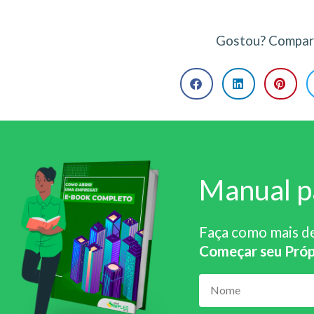
Gostou? Compart
Manual p
Faça como mais d
Começar seu Próp