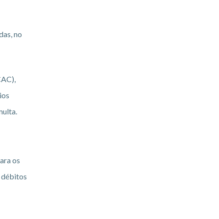
das, no
CAC),
ios
multa.
ara os
 débitos