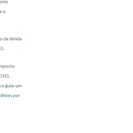
ente
e a
o da dívida
EI.
 Imposto
ISS),
ca guia, um
ilhões por