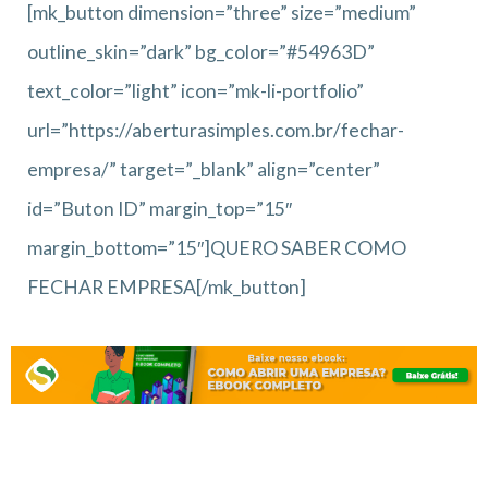
[mk_button dimension=”three” size=”medium”
outline_skin=”dark” bg_color=”#54963D”
text_color=”light” icon=”mk-li-portfolio”
url=”https://aberturasimples.com.br/fechar-
empresa/” target=”_blank” align=”center”
id=”Buton ID” margin_top=”15″
margin_bottom=”15″]QUERO SABER COMO
FECHAR EMPRESA[/mk_button]