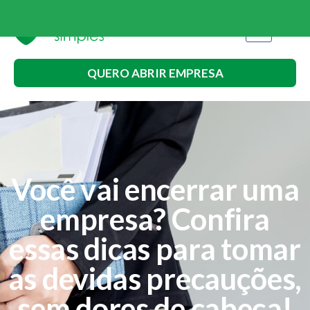
QUERO ABRIR EMPRESA
Você vai encerrar uma
empresa? Confira
essas dicas para tomar
as devidas precauções,
sem dores de cabeça!