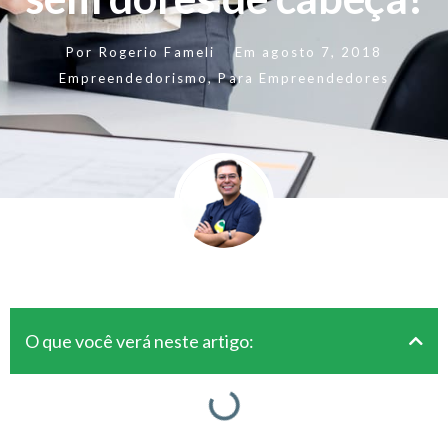
Por
Rogerio Fameli
Em
agosto 7, 2018
Empreendedorismo
,
Para Empreendedores
O que você verá neste artigo: